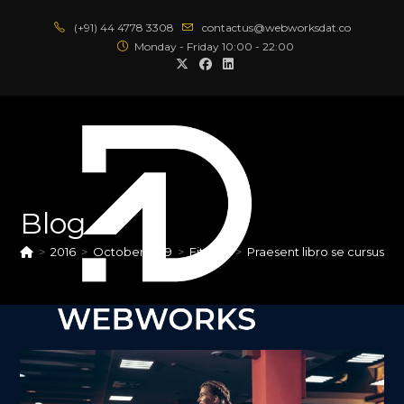
Skip
(+91) 44 4778 3308
contactus@webworksdat.co
to
Monday - Friday 10:00 - 22:00
content
Blog
>
2016
>
October
>
19
>
Fitness
>
Praesent libro se cursus an