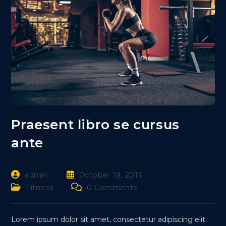
Praesent libro se cursus
ante
Post
Post
admin
October 19, 2016
author:
published:
Post
Post
Fitness
0 Comments
category:
comments:
Lorem ipsum dolor sit amet, consectetur adipiscing elit.