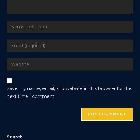
Enter
your
name
Enter
or
your
username
email
Enter
to
address
your
comment
to
website
comment
URL
Save my name, email, and website in this browser for the
(optional)
next time I comment.
Search